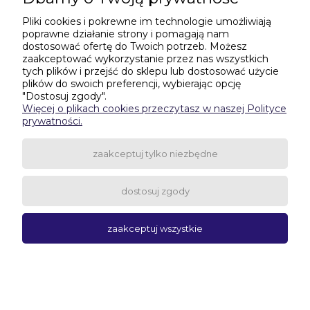
Pliki cookies i pokrewne im technologie umożliwiają
poprawne działanie strony i pomagają nam
Informacje o sklepie
dostosować ofertę do Twoich potrzeb. Możesz
zaakceptować wykorzystanie przez nas wszystkich
tych plików i przejść do sklepu lub dostosować użycie
plików do swoich preferencji, wybierając opcję
Potrzebujesz pomocy w zakupach?
"Dostosuj zgody".
Więcej o plikach cookies przeczytasz w naszej Polityce
506-435-635
|
531-601-299
prywatności.
wagitarczyn@gmail.com
zaakceptuj tylko niezbędne
dostosuj zgody
pokaż pełną wersję strony
zaakceptuj wszystkie
Sklep internetowy Shoper.pl