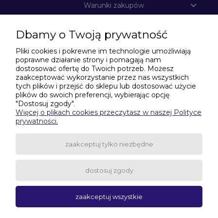
Warunki zakupów
Dbamy o Twoją prywatność
Moje konto
Pliki cookies i pokrewne im technologie umożliwiają
poprawne działanie strony i pomagają nam
Informacje o sklepie
dostosować ofertę do Twoich potrzeb. Możesz
zaakceptować wykorzystanie przez nas wszystkich
tych plików i przejść do sklepu lub dostosować użycie
plików do swoich preferencji, wybierając opcję
Potrzebujesz pomocy w zakupach?
"Dostosuj zgody".
Więcej o plikach cookies przeczytasz w naszej Polityce
506-435-635
|
531-601-299
prywatności.
wagitarczyn@gmail.com
zaakceptuj tylko niezbędne
dostosuj zgody
pokaż pełną wersję strony
zaakceptuj wszystkie