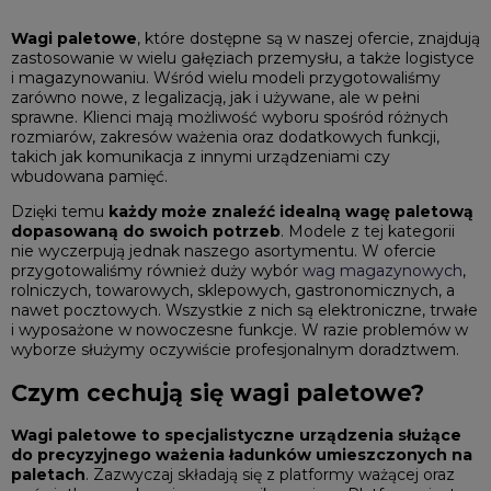
Wagi paletowe
, które dostępne są w naszej ofercie, znajdują
zastosowanie w wielu gałęziach przemysłu, a także logistyce
i magazynowaniu. Wśród wielu modeli przygotowaliśmy
zarówno nowe, z legalizacją, jak i używane, ale w pełni
sprawne. Klienci mają możliwość wyboru spośród różnych
rozmiarów, zakresów ważenia oraz dodatkowych funkcji,
takich jak komunikacja z innymi urządzeniami czy
wbudowana pamięć.
Dzięki temu
każdy może znaleźć idealną wagę paletową
dopasowaną do swoich potrzeb
. Modele z tej kategorii
nie wyczerpują jednak naszego asortymentu. W ofercie
przygotowaliśmy również duży wybór
wag magazynowych
,
rolniczych, towarowych, sklepowych, gastronomicznych, a
nawet pocztowych. Wszystkie z nich są elektroniczne, trwałe
i wyposażone w nowoczesne funkcje. W razie problemów w
wyborze służymy oczywiście profesjonalnym doradztwem.
Czym cechują się wagi paletowe?
Wagi paletowe to specjalistyczne urządzenia służące
do precyzyjnego ważenia ładunków umieszczonych na
paletach
. Zazwyczaj składają się z platformy ważącej oraz