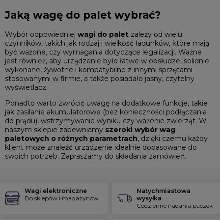
Jaką wagę do palet wybrać?
Wybór odpowiedniej
wagi do palet
zależy od wielu
czynników, takich jak rodzaj i wielkość ładunków, które mają
być ważone, czy wymagania dotyczące legalizacji. Ważne
jest również, aby urządzenie było łatwe w obsłudze, solidnie
wykonane, żywotne i kompatybilne z innymi sprzętami
stosowanymi w firmie, a także posiadało jasny, czytelny
wyświetlacz.
Ponadto warto zwrócić uwagę na dodatkowe funkcje, takie
jak zasilanie akumulatorowe (bez konieczności podłączania
do prądu), wstrzymywanie wyniku czy ważenie zwierząt. W
naszym sklepie zapewniamy
szeroki wybór wag
paletowych o różnych parametrach
, dzięki czemu każdy
klient może znaleźć urządzenie idealnie dopasowane do
swoich potrzeb. Zapraszamy do składania zamówień.
Wagi elektroniczne
Natychmiastowa
Do sklepów i magazynów
wysyłka
Codzienne nadania paczek