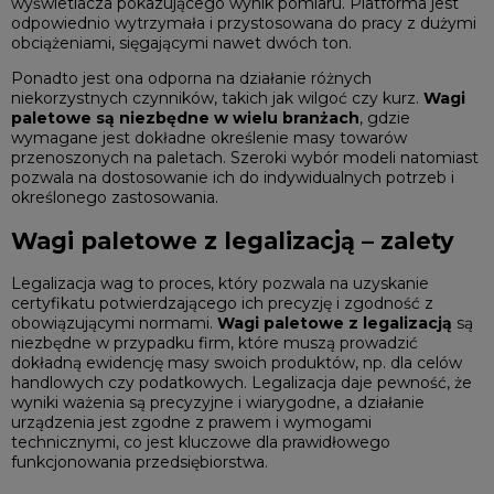
wyświetlacza pokazującego wynik pomiaru. Platforma jest
odpowiednio wytrzymała i przystosowana do pracy z dużymi
obciążeniami, sięgającymi nawet dwóch ton.
Ponadto jest ona odporna na działanie różnych
niekorzystnych czynników, takich jak wilgoć czy kurz.
Wagi
paletowe są niezbędne w wielu branżach
, gdzie
wymagane jest dokładne określenie masy towarów
przenoszonych na paletach. Szeroki wybór modeli natomiast
pozwala na dostosowanie ich do indywidualnych potrzeb i
określonego zastosowania.
Wagi paletowe z legalizacją – zalety
Legalizacja wag to proces, który pozwala na uzyskanie
certyfikatu potwierdzającego ich precyzję i zgodność z
obowiązującymi normami.
Wagi paletowe z legalizacją
są
niezbędne w przypadku firm, które muszą prowadzić
dokładną ewidencję masy swoich produktów, np. dla celów
handlowych czy podatkowych. Legalizacja daje pewność, że
wyniki ważenia są precyzyjne i wiarygodne, a działanie
urządzenia jest zgodne z prawem i wymogami
technicznymi, co jest kluczowe dla prawidłowego
funkcjonowania przedsiębiorstwa.