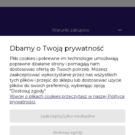
Warunki zakupów
Dbamy o Twoją prywatność
Moje konto
Pliki cookies i pokrewne im technologie umożliwiają
poprawne działanie strony i pomagają nam
Informacje o sklepie
dostosować ofertę do Twoich potrzeb. Możesz
zaakceptować wykorzystanie przez nas wszystkich
tych plików i przejść do sklepu lub dostosować użycie
plików do swoich preferencji, wybierając opcję
Potrzebujesz pomocy w zakupach?
"Dostosuj zgody".
Więcej o plikach cookies przeczytasz w naszej Polityce
506-435-635
|
531-601-299
prywatności.
wagitarczyn@gmail.com
zaakceptuj tylko niezbędne
dostosuj zgody