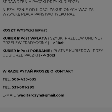
SPRAWDZENIA PACZKI PRZY KURIERZE)
NIEZALEŻNIE OD ILOŚCI ZAKUPIONYCH WAG ZA
WYSYŁKĘ PŁACĄ PAŃSTWO TYLKO RAZ
KOSZT WYSYŁKI InPost
KURIER InPost WPŁATA
( SZYBKI PRZELEW ONLINE /
PRZELEW TRADYCYJNY )
--> 18zł
KURIER InPost POBRANIE
( PŁATNE KURIEROWI PRZY
ODBIORZE PACZKI )
--> 20zł
W RAZIE PYTAŃ PROSZĘ O KONTAKT
TEL. 506-435-635
TEL. 531-601-299
E-MAIL:
wagitarczyn@gmail.com