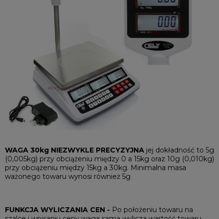
WAGA 30kg NIEZWYKLE PRECYZYJNA
jej dokładność to 5g
(0,005kg) przy obciążeniu między 0 a 15kg oraz 10g (0,010kg)
przy obciążeniu między 15kg a 30kg. Minimalna masa
ważonego towaru wynosi również 5g
FUNKCJA WYLICZANIA CEN -
Po położeniu towaru na
szalce i wpisaniu ceny waga sama wylicza wartość towaru