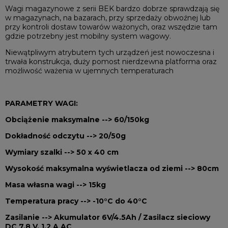
Wagi magazynowe z serii BEK bardzo dobrze sprawdzają się
w magazynach, na bazarach, przy sprzedaży obwoźnej lub
przy kontroli dostaw towarów ważonych, oraz wszędzie tam
gdzie potrzebny jest mobilny system wagowy.
Niewątpliwym atrybutem tych urządzeń jest nowoczesna i
trwała konstrukcja, duży pomost nierdzewna platforma oraz
możliwość ważenia w ujemnych temperaturach
PARAMETRY WAGI:
Obciążenie maksymalne --> 60/150kg
Dokładność odczytu --> 20/50g
Wymiary szalki --> 50 x 40 cm
Wysokość maksymalna wyświetlacza od ziemi --> 80cm
Masa własna wagi --> 15kg
Temperatura pracy --> -10°C do 40°C
Zasilanie --> Akumulator 6V/4.5Ah / Zasilacz sieciowy
DC 7,8 V, 1,2 A AC