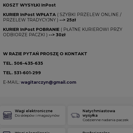
KOSZT WYSYŁKI InPost
KURIER InPost WPŁATA
( SZYBKI PRZELEW ONLINE /
PRZELEW TRADYCYJNY )
--> 25zł
KURIER InPost POBRANIE
( PŁATNE KURIEROWI PRZY
ODBIORZE PACZKI )
--> 30zł
W RAZIE PYTAŃ PROSZĘ O KONTAKT
TEL. 506-435-635
TEL. 531-601-299
E-MAIL:
wagitarczyn@gmail.com
Wagi elektroniczne
Natychmiastowa
Do sklepów i magazynów
wysyłka
Codzienne nadania paczek