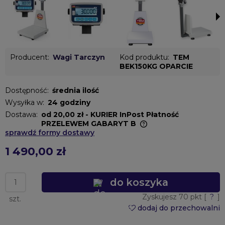
Producent:
Wagi Tarczyn
Kod produktu:
TEM
BEK150KG OPARCIE
Dostępność:
średnia ilość
Wysyłka w:
24 godziny
Dostawa:
od 20,00 zł
- KURIER InPost Płatność
PRZELEWEM GABARYT B
sprawdź formy dostawy
Cena nie zawiera ewentualnych kosztów płatności
1 490,00 zł
do koszyka
Zyskujesz
70
pkt [
?
]
szt.
dodaj do przechowalni