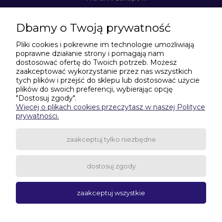
Dbamy o Twoją prywatność
Moje konto
Pliki cookies i pokrewne im technologie umożliwiają
poprawne działanie strony i pomagają nam
Informacje o sklepie
dostosować ofertę do Twoich potrzeb. Możesz
zaakceptować wykorzystanie przez nas wszystkich
tych plików i przejść do sklepu lub dostosować użycie
plików do swoich preferencji, wybierając opcję
Potrzebujesz pomocy w zakupach?
"Dostosuj zgody".
Więcej o plikach cookies przeczytasz w naszej Polityce
506-435-635
|
531-601-299
prywatności.
wagitarczyn@gmail.com
zaakceptuj tylko niezbędne
dostosuj zgody
pokaż pełną wersję strony
zaakceptuj wszystkie